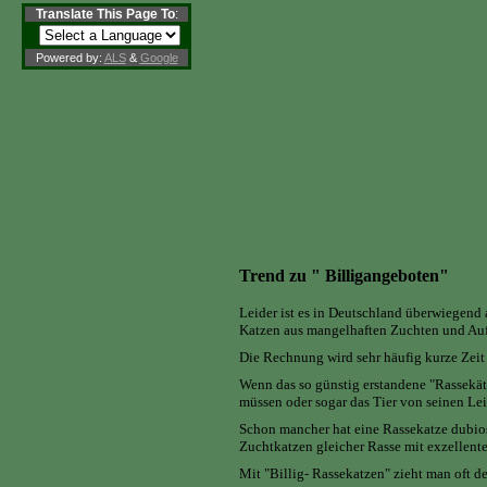
Translate This Page To
:
Powered by:
ALS
&
Google
Trend zu " Billigangeboten"
Leider ist es in Deutschland überwiegend
Katzen aus mangelhaften Zuchten und Aufz
Die Rechnung wird sehr häufig kurze Zeit s
Wenn das so günstig erstandene "Rassekät
müssen oder sogar das Tier von seinen Lei
Schon mancher hat eine Rassekatze dubio
Zuchtkatzen gleicher Rasse mit exzellen
Mit "Billig- Rassekatzen" zieht man oft d