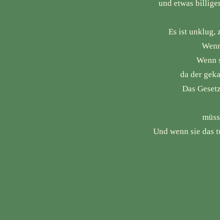
und etwas billige
Es ist unklug, 
Wenn 
Wenn s
da der gek
Das Gesetz 
müsse
Und wenn sie das t